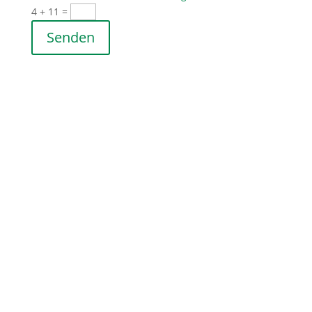
4 + 11
=
Senden
Adresse
Hohenstaufenstraße 142
73033 Göppingen
Bürozeiten
Dienstag:
10.00 - 12:00
16.00 - 19.00
Donnerstag:
10.00 - 12:00
Bitte schreiben Sie uns eine Mail an