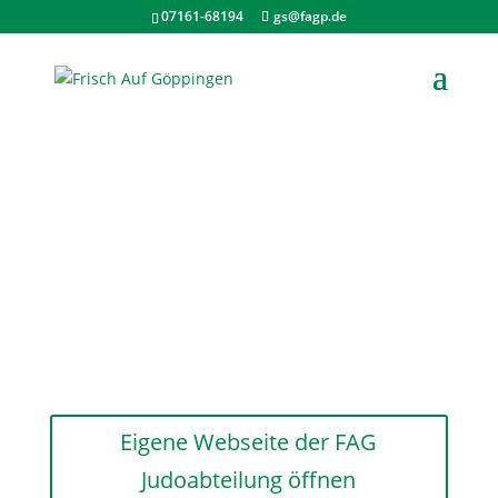
07161-68194
gs@fagp.de
Judo / Ju-Jutsu
Judo- /Ju-Jutsu-Abteilung // Frisch Auf Göppingen e.
V.
Judo und Ju Jutsu bei Frisch Auf:
Nachwuchsförderung bereits ab einem
Alter von 5 Jahren
Hobby und Freizeitbudoka
Aktive Jugend- und Erwachsenen-
Turniermannschaften
Trainer bis A-Lizenz und 2. Dan
Eigene Webseite der FAG
Judoabteilung öffnen