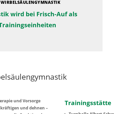
/
WIRBELSÄULENGYMNASTIK
k wird bei Frisch-Auf als
Trainingseinheiten
elsäulengymnastik
herapie und Vorsorge
Trainingsstätte
 kräftigen und dehnen –
Turnhalle Albert-Schw