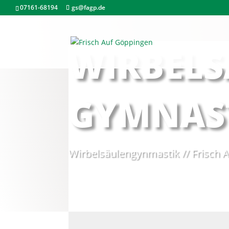
07161-68194
gs@fagp.de
WIRBELS
GYMNAS
Wirbelsäulengynmastik // Frisch A