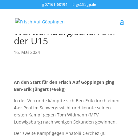
07161-68194
gs@fagp.de
1. Platz bei der
Württembergischen EM
der U15
16. Mai 2024
An den Start für den Frisch Auf Göppingen ging
Ben-Erik Jüngert (+66kg)
In der Vorrunde kämpfte sich Ben-Erik durch einen
4-er Pool im Schwergewicht und konnte seinen
ersten Kampf gegen Tom Widmann (MTV
Ludwigsburg) nach wenigen Sekunden gewinnen.
Der zweite Kampf gegen Anatolii Cerchez (JC