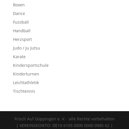
Boxen
Dance
Fussball
Handball
Herzsport
Judo / Ju Jutsu
Karate
Kindersportschule
Kinderturnen
Leichtathletik
Tischtennis
Frisch Auf Göppingen e. V. · alle Rechte vorbehalten
| VEREINSKONTO: DE10 6105 0000 0000 0985 62 |