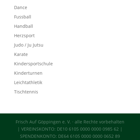
Dance
Fussball
Handball
Herzsport
Judo / Ju Jutsu
Karate
Kindersportschule
Kinderturnen
Leichtathletik
Tischtennis
Frisch Auf Göppingen e. V. · alle Rechte vorbehalten
| VEREINSKONTO: DE10 6105 0000 0000 0985 62 |
SPENDENKONTO: DE64 6105 0000 0000 0652 89