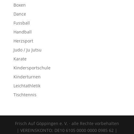
Boxen
Dance
Fussball
Handball
Herzsport
Judo / Ju Jutsu
Karate
Kindersportschule
Kinderturnen
Leichtathletik
Tischtennis
Frisch Auf Göppingen e. V. · alle Rechte vorbehalten
| VEREINSKONTO: DE10 6105 0000 0000 0985 62 |