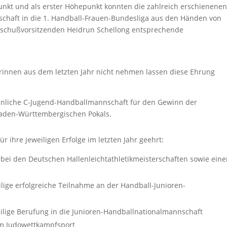
unkt und als erster Höhepunkt konnten die zahlreich erschienene
schaft in die 1. Handball-Frauen-Bundesliga aus den Händen von
schußvorsitzenden Heidrun Schellong entsprechende
rinnen aus dem letzten Jahr nicht nehmen lassen diese Ehrung
nnliche C-Jugend-Handballmannschaft für den Gewinn der
baden-Württembergischen Pokals.
 ihre jeweiligen Erfolge im letzten Jahr geehrt:
 bei den Deutschen Hallenleichtathletikmeisterschaften sowie ein
ilige erfolgreiche Teilnahme an der Handball-Junioren-
ilige Berufung in die Junioren-Handballnationalmannschaft
 im Judowettkampfsport