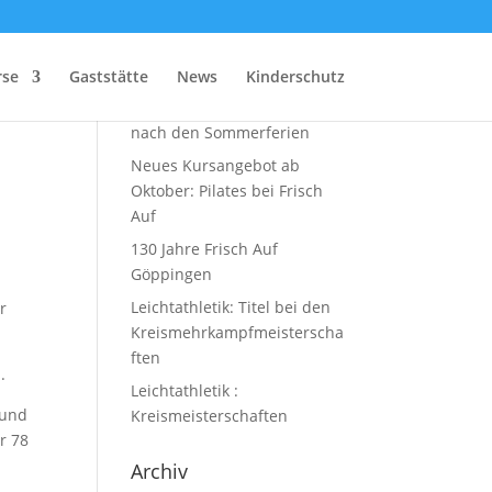
Neueste Beiträge
rse
Gaststätte
News
Kinderschutz
Zumba-Kurs startet wieder
nach den Sommerferien
Neues Kursangebot ab
Oktober: Pilates bei Frisch
Auf
130 Jahre Frisch Auf
Göppingen
Leichtathletik: Titel bei den
r
Kreismehrkampfmeisterscha
ften
.
Leichtathletik :
 und
Kreismeisterschaften
r 78
Archiv