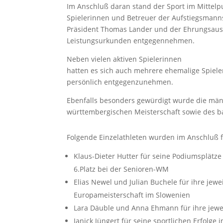
Im Anschluß daran stand der Sport im Mittelp
Spielerinnen und Betreuer der Aufstiegsmann
Präsident Thomas Lander und der Ehrungsaus
Leistungsurkunden entgegennehmen.
Neben vielen aktiven Spielerinnen
hatten es sich auch mehrere ehemalige Spiele
persönlich entgegenzunehmen.
Ebenfalls besonders gewürdigt wurde die mä
württembergischen Meisterschaft sowie des 
Folgende Einzelathleten wurden im Anschluß für
Klaus-Dieter Hutter für seine Podiumsplätze
6.Platz bei der Senioren-WM
Elias Newel und Julian Buchele für ihre jewe
Europameisterschaft im Slowenien
Lara Däuble und Anna Ehmann für ihre jewe
Janick Jüngert für seine sportlichen Erfolge