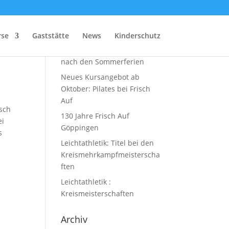
ch
Neueste Beiträge
rse
Gaststätte
News
Kinderschutz
Zumba-Kurs startet wieder
nach den Sommerferien
Neues Kursangebot ab
Oktober: Pilates bei Frisch
Auf
isch
130 Jahre Frisch Auf
ei
Göppingen
s
Leichtathletik: Titel bei den
Kreismehrkampfmeisterscha
ften
Leichtathletik :
Kreismeisterschaften
Archiv