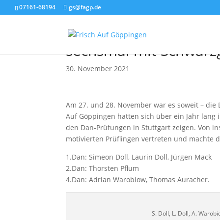
07161-68194
gs@fagp.de
Karateschmiede Frisch
sechsmal mit Schwarz
30. November 2021
Am 27. und 28. November war es soweit – die 
Auf Göppingen hatten sich über ein Jahr lang 
den Dan-Prüfungen in Stuttgart zeigen. Von in
motivierten Prüflingen vertreten und machte d
1.Dan: Simeon Doll, Laurin Doll, Jürgen Mack
2.Dan: Thorsten Pflum
4.Dan: Adrian Warobiow, Thomas Auracher.
S. Doll, L. Doll, A. Warob