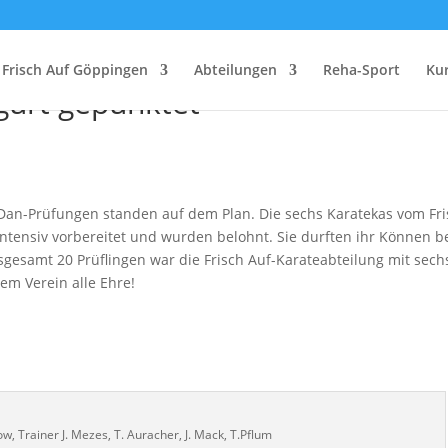
 Auf Göppingen schlägt zu: Glei
Frisch Auf Göppingen
Abteilungen
Reha-Sport
Ku
gurt gepunktet
Dan-Prüfungen standen auf dem Plan. Die sechs Karatekas vom Fr
intensiv vorbereitet und wurden belohnt. Sie durften ihr Können b
sgesamt 20 Prüflingen war die Frisch Auf-Karateabteilung mit sech
em Verein alle Ehre!
iow, Trainer J. Mezes, T. Auracher, J. Mack, T.Pflum