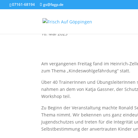
07161-68194
gs@fagp.de
Kinderschutzworkshop
16. Mai 2023
Am vergangenen Freitag fand im Heinrich-Zel
zum Thema „Kindeswohlgefährdung“ statt.
Über 40 TrainerInnen und ÜbungsleiterInnen 
nahmen an dem von Katja Gassner, der Schutz
Workshop teil.
Zu Beginn der Veranstaltung machte Ronald Sei
Thema nimmt. Wir bekennen uns ganz eindeut
Jugendschutzes und treten für die Integrität 
Selbstbestimmung der anvertrauten Kinder un