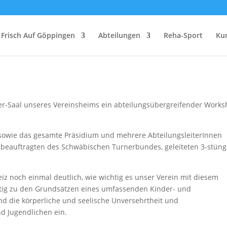
 am 12.05.2023
Frisch Auf Göppingen
Abteilungen
Reha-Sport
Ku
ler-Saal unseres Vereinsheims ein abteilungsübergreifender Work
sowie das gesamte Präsidium und mehrere AbteilungsleiterInnen
beauftragten des Schwäbischen Turnerbundes, geleiteten 3-stüng
z noch einmal deutlich, wie wichtig es unser Verein mit diesem
ig zu den Grundsätzen eines umfassenden Kinder- und
und die körperliche und seelische Unversehrtheit und
d Jugendlichen ein.