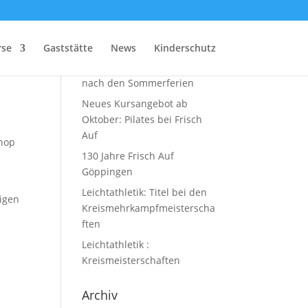
Neueste Beiträge
rse
Gaststätte
News
Kinderschutz
Zumba-Kurs startet wieder
nach den Sommerferien
Neues Kursangebot ab
Oktober: Pilates bei Frisch
Auf
shop
130 Jahre Frisch Auf
Göppingen
Leichtathletik: Titel bei den
igen
Kreismehrkampfmeisterscha
ften
Leichtathletik :
Kreismeisterschaften
Archiv