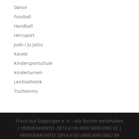
Dance
Fussball
Handball
Herzsport
Judo / Ju Jutsu
Karate
Kindersportschule
Kinderturnen
Leichtathletik
Tischtennis
Frisch Auf Göppingen e. V. · alle Rechte vorbehalten
| VEREINSKONTO: DE10 6105 0000 0000 0985 62 |
SPENDENKONTO: DE64 6105 0000 0000 0652 89