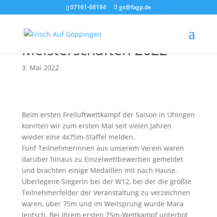
07161-68194
gs@fagp.de
Leichtathletik: Kreis-
Meisterschaften 2022
3. Mai 2022
Beim ersten Freiluftwettkampf der Saison in Uhingen
konnten wir zum ersten Mal seit vielen Jahren
wieder eine 4x75m-Staffel melden.
Fünf Teilnehmerinnen aus unserem Verein waren
darüber hinaus zu Einzelwettbewerben gemeldet
und brachten einige Medaillen mit nach Hause.
Überlegene Siegerin bei der W12, bei der die größte
Teilnehmerfelder der Veranstaltung zu verzeichnen
waren, über 75m und im Weitsprung wurde Mara
Jentsch. Bei ihrem ersten 75m-Wettkampf unterbot