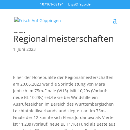
07161-68194
gs@fagp.de
Leichtathletik: Spitzenzeit
bei
Regionalmeisterschaften
1. Juni 2023
Einer der Höhepunkte der Regionalmeisterschaften
am 20.05.2023 war die Sprintleistung von Mara
Jentsch im 75m-Finale (W13). Mit 10,29s (Vorlauf:
neue BL 10,28s) setzte sie bei Windstille ein
Ausrufezeichen im Bereich des Württembergischen
Leichtathletikverbands und siegte klar. Im 75m-
Finale der 12 konnte sich Elena Jordanova als Vierte
ist 11,23s (Vorlauf: neue BL 11,16s) und als Beste aus