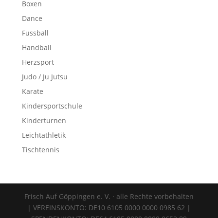
Boxen
Dance
Fussball
Handball
Herzsport
Judo / Ju Jutsu
Karate
Kindersportschule
Kinderturnen
Leichtathletik
Tischtennis
Frisch Auf Göppingen e. V. · alle Rechte vorbehalten
| VEREINSKONTO: DE10 6105 0000 0000 0985 62 |