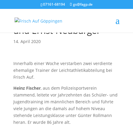
07161-68194
gs@fagp.de
Trauer um Heinz Fischer
und Ernst Neuburger
14. April 2020
Innerhalb einer Woche verstarben zwei verdiente
ehemalige Trainer der Leichtathletikabteilung bei
Frisch Auf.
Heinz Fischer
, aus dem Polizeisportverein
stammend, leitete vor Jahrzehnten das Schüler- und
Jugendtraining im männlichen Bereich und führte
viele Jungen an die damals auf hohem Niveau
stehende Leistungsklasse unter Günter Rollmann
heran. Er wurde 86 Jahre alt.