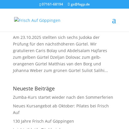
07161-68194
gs@fagp.de
Judo – Erfolgreiche Gürtelprüfung
17. Dezember 2025
Am 23.10.2025 stellten sich sechs Judoka der
Prüfung für den nächsthöheren Gürtel. Wir
gratulieren Caris Bolay und Abdelsalam Hajfares
zum gelben Gürtel Dzeljan Dolovac zum gelb-
orangenen Gürtel Matthias van den Borg und
Johanna Weber zum grünen Gürtel Suliot Salihi...
Neueste Beiträge
Zumba-Kurs startet wieder nach den Sommerferien
Neues Kursangebot ab Oktober: Pilates bei Frisch
Auf
130 Jahre Frisch Auf Göppingen